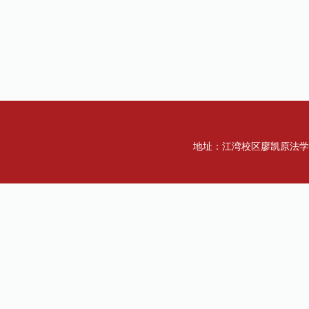
地址：江湾校区廖凯原法学楼一楼 传