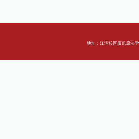
地址：江湾校区廖凯原法学楼一楼 传