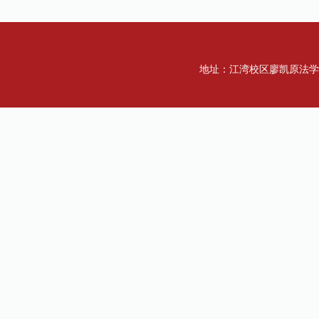
地址：江湾校区廖凯原法学楼一楼 传