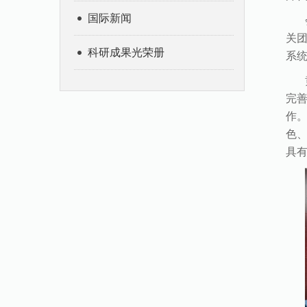
国际新闻
关
科研成果光荣册
系
完
作
色
具