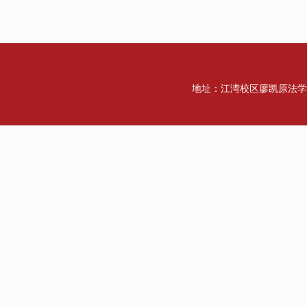
地址：江湾校区廖凯原法学楼一楼 传