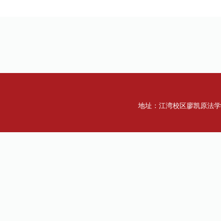
地址：江湾校区廖凯原法学楼一楼 传