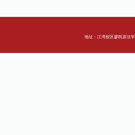
地址：江湾校区廖凯原法学楼一楼 传