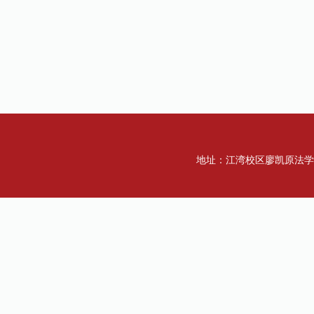
地址：江湾校区廖凯原法学楼一楼 传